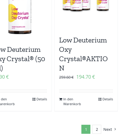
Low Deuterium
ow Deuterium
Oxy
y Crystal® (50
Crystal®AKTIO
)
N
Ursprünglicher
Aktueller
.90
€
194.70
€
259.60
€
Preis
Preis
war:
ist:
n den
Details
In den
Details
259.60 €
194.70 €.
arenkorb
Warenkorb
1
2
Next