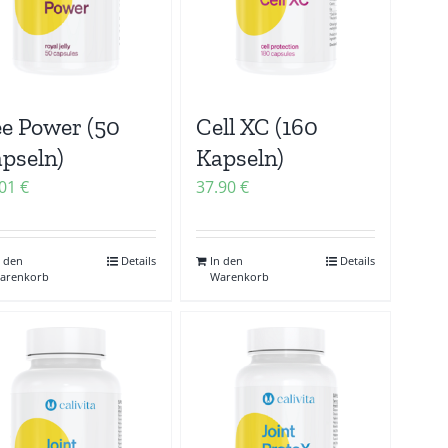
e Power (50
Cell XC (160
pseln)
Kapseln)
.01
€
37.90
€
n den
Details
In den
Details
arenkorb
Warenkorb