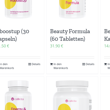
boostup (30
Beauty Formula
Be
apseln)
(60 Tabletten)
Ka
1.50
€
31.90
€
14
In den
Details
In den
Details
I
Warenkorb
Warenkorb
W