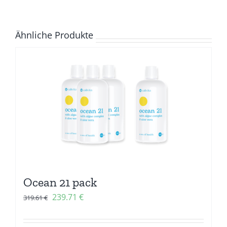
Ähnliche Produkte
Ocean 21 pack
Ursprünglicher
Aktueller
239.71
€
319.61
€
Preis
Preis
war:
ist: