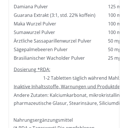
Damiana Pulver
125 mg
Guarana Extrakt (3:1, std. 22% koffein)
100 mg
Maka Wurzel Pulver
100 mg
Sumawurzel Pulver
100 mg
Ärztliche Sassaparillenwurzel Pulver
50 mg
Sägepalmebeeren Pulver
50 mg
Brasilianischer Wacholder Pulver
25 mg
Dosierung *RDA:
1-2 Tabletten täglich während Mahlzeit
Inaktive Inhaltsstoffe, Warnungen und Produktdeklar
Andere Zutaten: Kalciumkarbonat, mikrokristalline Ce
pharmazeutische Glasur, Stearinsäure, Siliciumdioxid
Nahrungsergänzungsmittel
(* RDA = Tageswert) Die empfohlenen