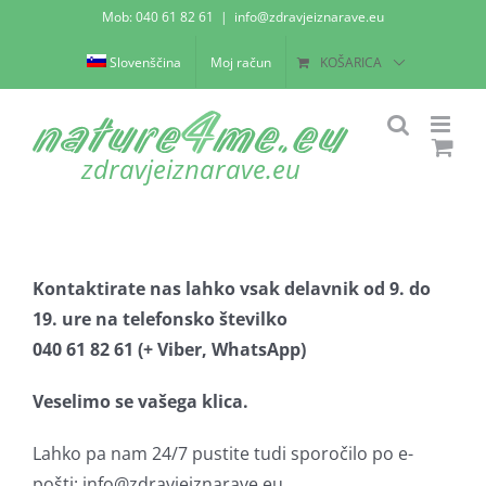
Skip
Mob: 040 61 82 61
|
info@zdravjeiznarave.eu
to
Slovenščina
Moj račun
KOŠARICA
content
Kontaktirate nas lahko vsak delavnik od 9. do
19. ure na telefonsko številko
040 61 82 61 (+ Viber, WhatsApp)
Veselimo se vašega klica.
Lahko pa nam 24/7 pustite tudi sporočilo po e-
pošti: info@zdravjeiznarave.eu