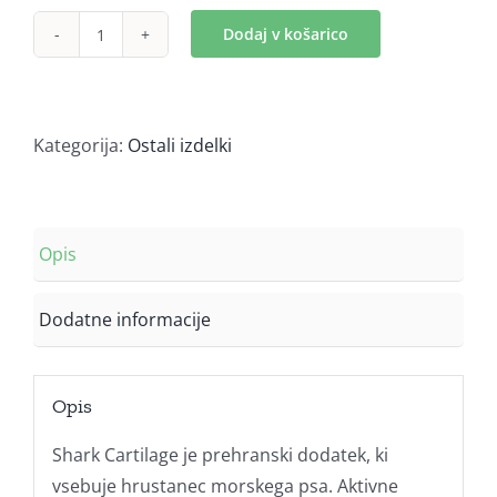
Dodaj v košarico
Shark
Cartilage
(90
tablet)
Kategorija:
Ostali izdelki
količina
Opis
Dodatne informacije
Opis
Shark Cartilage je prehranski dodatek, ki
vsebuje hrustanec morskega psa. Aktivne