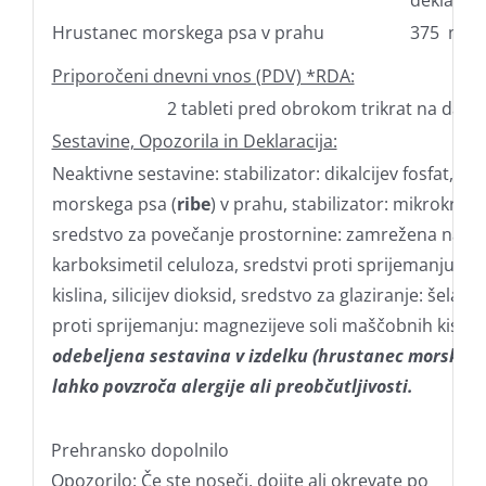
deklaraci
Hrustanec morskega psa v prahu
375 mg
Priporočeni dnevni vnos (PDV) *RDA:
2 tableti pred obrokom trikrat na dan.
Sestavine, Opozorila in Deklaracija:
Neaktivne sestavine: stabilizator: dikalcijev fosfat, h
morskega psa (
ribe
) v prahu, stabilizator: mikrokrist
sredstvo za povečanje prostornine: zamrežena natri
karboksimetil celuloza, sredstvi proti sprijemanju: st
kislina, silicijev dioksid, sredstvo za glaziranje: šelak,
proti sprijemanju: magnezijeve soli maščobnih kislin
odebeljena sestavina v izdelku (hrustanec morskega
lahko povzroča alergije ali preobčutljivosti.
Prehransko dopolnilo
Opozorilo: Če ste noseči, dojite ali okrevate po