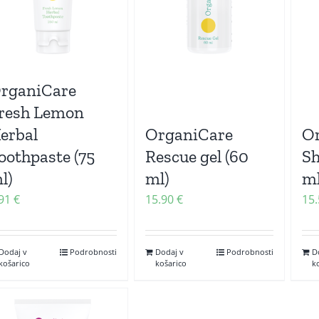
rganiCare
resh Lemon
erbal
OrganiCare
Or
oothpaste (75
Rescue gel (60
S
l)
ml)
ml
.91
€
15.90
€
15
Dodaj v
Podrobnosti
Dodaj v
Podrobnosti
D
košarico
košarico
k