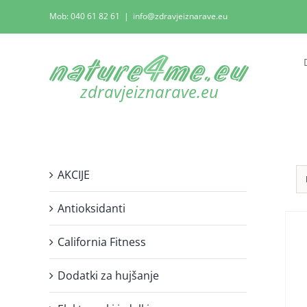
Skip
Mob: 040 61 82 61
|
info@zdravjeiznarave.eu
to
content
AKCIJE
Antioksidanti
California Fitness
Dodatki za hujšanje