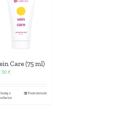
ein Care (75 ml)
7.90
€
Dodaj v
Podrobnosti
košarico