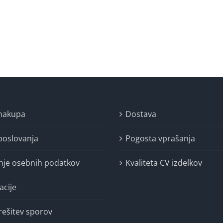
 nakupa
Dostava
poslovanja
Pogosta vprašanja
nje osebnih podatkov
Kvaliteta CV izdelkov
acije
rešitev sporov