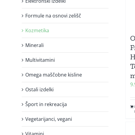
Elektronski izdelki
Formule na osnovi zelišč
Kozmetika
O
Minerali
F
H
Multivitamini
T
m
Omega maščobne kisline
9
Ostali izdelki
Šport in rekreacija
Vegetarijanci, vegani
Vitamini