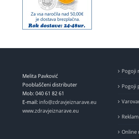
Pogoji
Melita Pavković
Pooblaščeni distributer
Pogoji 
Mob: 040 61 82 61
Varova
E-mail:
info@zdravjeiznarave.eu
www.zdravjeiznarave.eu
Reklam
Online 