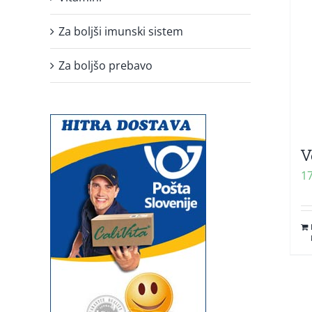
Za boljši imunski sistem
Za boljšo prebavo
V
1