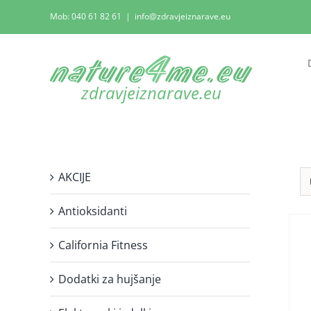
Skip
Mob: 040 61 82 61
|
info@zdravjeiznarave.eu
to
content
AKCIJE
Antioksidanti
California Fitness
Dodatki za hujšanje