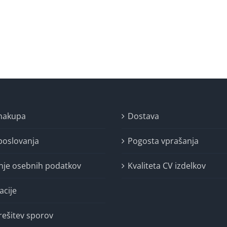
 nakupa
Dostava
poslovanja
Pogosta vprašanja
nje osebnih podatkov
Kvaliteta CV izdelkov
acije
rešitev sporov