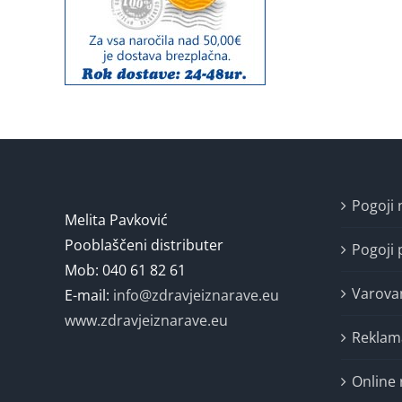
Pogoji
Melita Pavković
Pooblaščeni distributer
Pogoji 
Mob: 040 61 82 61
Varova
E-mail:
info@zdravjeiznarave.eu
www.zdravjeiznarave.eu
Reklam
Online 