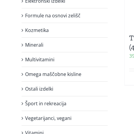
Elektronski izdelki
Formule na osnovi zelišč
Kozmetika
T
Minerali
(
3
Multivitamini
Omega maščobne kisline
Ostali izdelki
Šport in rekreacija
Vegetarijanci, vegani
Vitamini