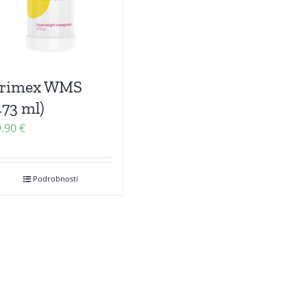
rimex WMS
473 ml)
9.90
€
Podrobnosti