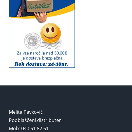
Melita Pavković
Pooblaščeni distributer
Mob: 040 61 82 61