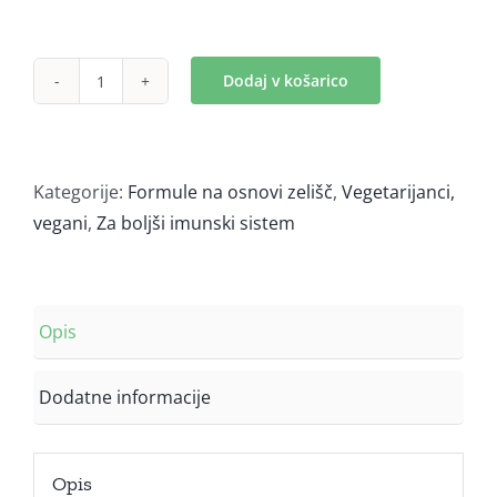
Dodaj v košarico
Samburex
(240
ml)
količina
Kategorije:
Formule na osnovi zelišč
,
Vegetarijanci,
vegani
,
Za boljši imunski sistem
Opis
Dodatne informacije
Opis