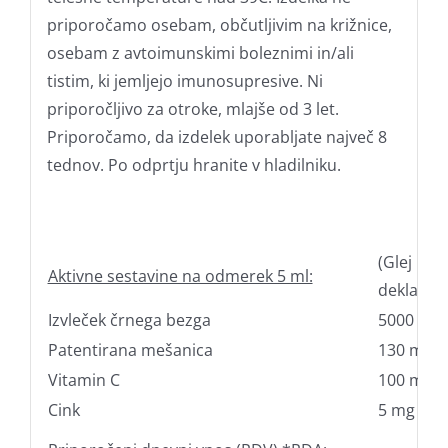
priporočamo osebam, občutljivim na križnice,
osebam z avtoimunskimi boleznimi in/ali
tistim, ki jemljejo imunosupresive. Ni
priporočljivo za otroke, mlajše od 3 let.
Priporočamo, da izdelek uporabljate največ 8
tednov. Po odprtju hranite v hladilniku.
(Glej
Aktivne sestavine na odmerek 5 ml:
deklaraci
Izvleček črnega bezga
5000 mg
Patentirana mešanica
130 mg
Vitamin C
100 mg
Cink
5 mg