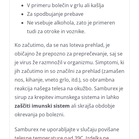
V primeru bolečin v grlu ali kašlja
Za spodbujanje prebave
Ne vsebuje alkohola, zato je primeren
tudi za otroke in voznike.
Ko začutimo, da se nas loteva prehlad, je
običajno že prepozno za preprečevanje, saj se
je virus že razmnožil v organizmu. Simptomi, ki
jih začutimo in so značilni za prehlad (zamašen
nos, kihanje, vneto grlo, itd.), so obrambna
reakcija našega telesa na okužbo. Samburex je
sirup za krepitev imunskega sistema in lahko
zaščiti imunski sistem
ali skrajša obdobje
okrevanja po bolezni.
Samburex ne uporabljajte v slučaju povišane
telesne temperature nad 39C. Izdelka ne