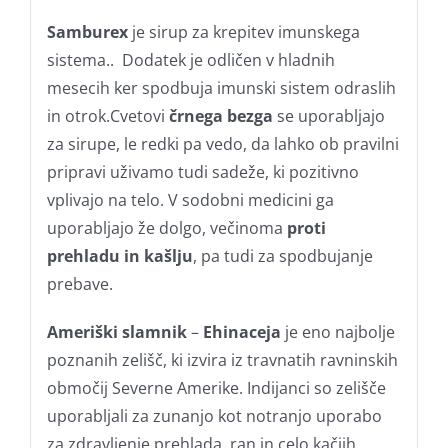
Samburex
je sirup za krepitev imunskega
sistema.. Dodatek je odličen v hladnih
mesecih ker spodbuja imunski sistem odraslih
in otrok.Cvetovi
črnega bezga
se uporabljajo
za sirupe, le redki pa vedo, da lahko ob pravilni
pripravi uživamo tudi sadeže, ki pozitivno
vplivajo na telo. V sodobni medicini ga
uporabljajo že dolgo, večinoma
proti
prehladu in kašlju
, pa tudi za spodbujanje
prebave.
Ameriški slamnik
–
Ehinaceja
je eno najbolje
poznanih zelišč, ki izvira iz travnatih ravninskih
območij Severne Amerike. Indijanci so zelišče
uporabljali za zunanjo kot notranjo uporabo
za zdravljenje prehlada, ran in celo kačjih