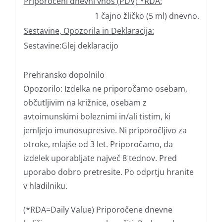
Priporočeni dnevni vnos (PDV) *RDA:
1 čajno žličko (5 ml) dnevno.
Sestavine, Opozorila in Deklaracija:
Sestavine:Glej deklaracijo
Prehransko dopolnilo
Opozorilo: Izdelka ne priporočamo osebam,
občutljivim na križnice, osebam z
avtoimunskimi boleznimi in/ali tistim, ki
jemljejo imunosupresive. Ni priporočljivo za
otroke, mlajše od 3 let. Priporočamo, da
izdelek uporabljate največ 8 tednov. Pred
uporabo dobro pretresite. Po odprtju hranite
v hladilniku.
(*RDA=Daily Value) Priporočene dnevne