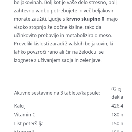
beljakovinah. Bolj kot je vaše delo stresno, bolj
zahtevno vadbo potrebujete in več beljakovin
morate zaužiti. Ljudje s
krvno skupino 0
imajo
visoko stopnjo želodčne kisline, tako da
učinkovito prebavijo in metabolizirajo meso.
Preveliki kislosti zaradi živalskih beljakovin, ki
lahko povzroči rano ali čir na želodcu, se
izognete z uživanjem sadja in zelenjave.
(Glej
Aktivne sestavine na 3 tablete/kapsule:
deklaraci
Kalcij
426,4 mg
Vitamin C
180 mg
List peteršilja
150 mg