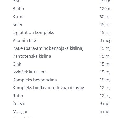
Bor
150 mcg
Biotin
120 mcg
Krom
60 mcg
Selen
45 mcg
L-glutation kompleks
15 mcg
Vitamin B12
3 mcg
PABA (para-aminobenzojska kislina)
15 mg
Pantotenska kislina
15 mg
Cink
15 mg
Izvleček kurkume
15 mg
Kompleks hesperidina
15 mg
Kompleks bioflavonoidov iz citrusov
12 mg
Rutin
12 mg
Železo
9 mg
Mangan
5 mg