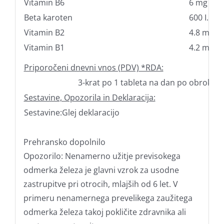
Vitamin B6
6 mg
Beta karoten
600 I.U.
Vitamin B2
4.8 mg
Vitamin B1
4.2 mg
Priporočeni dnevni vnos (PDV) *RDA:
3-krat po 1 tableta na dan po obroku.
Sestavine, Opozorila in Deklaracija:
Sestavine:Glej deklaracijo
Prehransko dopolnilo
Opozorilo: Nenamerno užitje previsokega
odmerka železa je glavni vzrok za usodne
zastrupitve pri otrocih, mlajših od 6 let. V
primeru nenamernega prevelikega zaužitega
odmerka železa takoj pokličite zdravnika ali