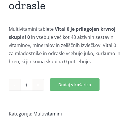
odrasle
Multivitamini tablete
Vital 0 je prilagojen krvnoj
skupini 0
in vsebuje več kot 40 aktivnih sestavin
vitaminov, mineralov in zeliščnih izvlečkov. Vital 0
za mladostnike in odrasle vsebuje juko, kurkumo in
hren, ki jih krvna skupina 0 potrebuje
.
Dodaj v košarico
Vital
0
(90
tab)
Kategorija:
Multivitamini
količina