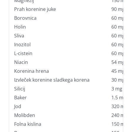
Magnezij
150 mg
Prah korenine juke
90 mg
Borovnica
60 mg
Holin
60 mg
Sliva
60 mg
Inozitol
60 mg
L-cistein
60 mg
Niacin
54 mg
Korenina hrena
45 mg
Izvleček korenine sladkega korena
30 mg
Silicij
3 mg
Baker
1.5 mg
Jod
320 mcg
Molibden
240 mcg
Folna kislina
150 mcg