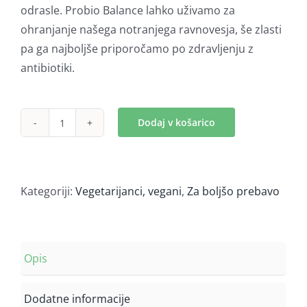
odrasle. Probio Balance lahko uživamo za
ohranjanje našega notranjega ravnovesja, še zlasti
pa ga najboljše priporočamo po zdravljenju z
antibiotiki.
Dodaj v košarico
Probio
Balance
(60
tablet)
Kategoriji:
Vegetarijanci, vegani
,
Za boljšo prebavo
količina
Opis
Dodatne informacije