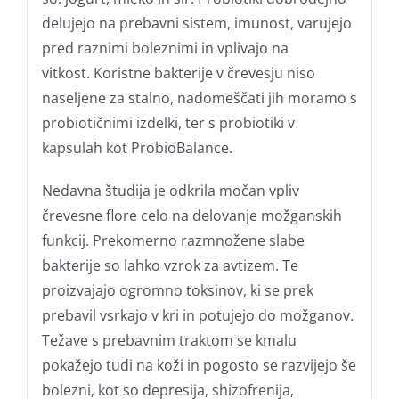
delujejo na prebavni sistem, imunost, varujejo
pred raznimi boleznimi in vplivajo na
vitkost. Koristne bakterije v črevesju niso
naseljene za stalno, nadomeščati jih moramo s
probiotičnimi izdelki, ter s probiotiki v
kapsulah kot ProbioBalance.
Nedavna študija je odkrila močan vpliv
črevesne flore celo na delovanje možganskih
funkcij. Prekomerno razmnožene slabe
bakterije so lahko vzrok za avtizem. Te
proizvajajo ogromno toksinov, ki se prek
prebavil vsrkajo v kri in potujejo do možganov.
Težave s prebavnim traktom se kmalu
pokažejo tudi na koži in pogosto se razvijejo še
bolezni, kot so depresija, shizofrenija,