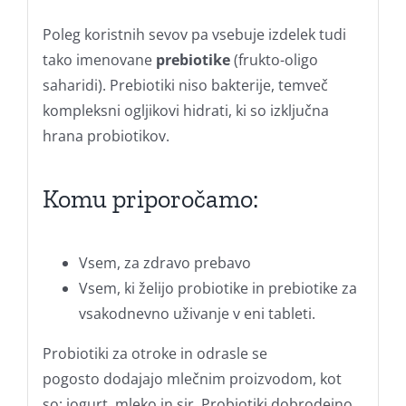
Poleg koristnih sevov pa vsebuje izdelek tudi
tako imenovane
prebiotike
(frukto-oligo
saharidi). Prebiotiki niso bakterije, temveč
kompleksni ogljikovi hidrati, ki so izključna
hrana probiotikov.
Komu priporočamo:
Vsem, za zdravo prebavo
Vsem, ki želijo probiotike in prebiotike za
vsakodnevno uživanje v eni tableti.
Probiotiki za otroke in odrasle se
pogosto dodajajo mlečnim proizvodom, kot
so:
jogurt, mleko in sir. Probiotiki
dobrodejno