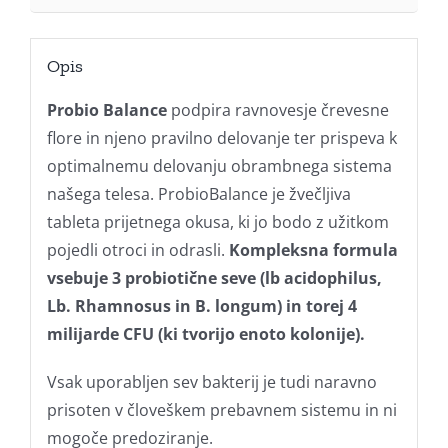
Opis
Probio Balance
podpira ravnovesje črevesne
flore in njeno pravilno delovanje ter prispeva k
optimalnemu delovanju obrambnega sistema
našega telesa. ProbioBalance je žvečljiva
tableta prijetnega okusa, ki jo bodo z užitkom
pojedli otroci in odrasli.
Kompleksna formula
vsebuje 3 probiotične seve (lb acidophilus,
Lb. Rhamnosus in B. longum) in torej 4
milijarde CFU (ki tvorijo enoto kolonije).
Vsak uporabljen sev bakterij je tudi naravno
prisoten v človeškem prebavnem sistemu in ni
mogoče predoziranje.