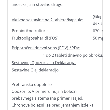
anoreksija in številne druge.
(Glej
Aktivne sestavine na 2 tablete/kapsule:
deklaraci
Probiotične kulture
670 mg
Fruktooligosaharidi (FOS)
50 mg
Priporočeni dnevni vnos (PDV) *RDA:
1 do 2 tableti dnevno po obroku.
Sestavine, Opozorila in Deklaracija:
Sestavine:Glej deklaracijo
Prehransko dopolnilo
Opozorilo: V primeru hujših bolezni
prebavnega sistema (na primer razjed,
Chronove bolezni) se pred jemanjem izdelka