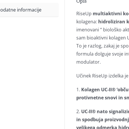
Opis
odatne informacije
RiseUp
multiaktivni k
kolagena:
hidroliziran 
imenovani ” biološko akt
sam bioaktivni kolagen UC
To je razlog, zakaj je s
formula dolguje svoje i
modulator.
Učinek RiseUp izdelka je 
1.
Kolagen UC-II® ‘občut
protivnetne snovi in sno
2.
UC-II® nato signalizi
in spodbuja proizvodn
velikega odmerka hidro