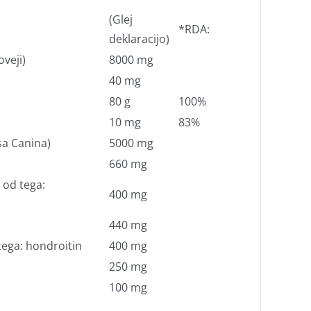
(Glej
*RDA:
deklaracijo)
oveji)
8000 mg
40 mg
80 g
100%
10 mg
83%
sa Canina)
5000 mg
660 mg
 od tega:
400 mg
440 mg
tega: hondroitin
400 mg
250 mg
100 mg