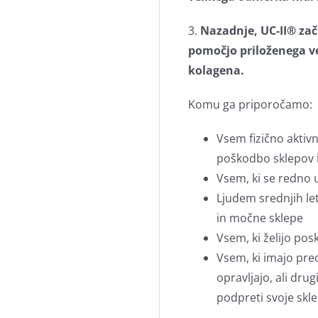
3.
Nazadnje, UC-II® začn
pomočjo priloženega v
kolagena.
Komu ga priporočamo:
Vsem fizično aktiv
poškodbo sklepov 
Vsem, ki se redno u
Ljudem srednjih let
in močne sklepe
Vsem, ki želijo posk
Vsem, ki imajo pre
opravljajo, ali dru
podpreti svoje skl