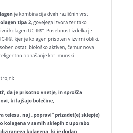
olagen
je kombinacija dveh različnih vrst
kolagen tipa 2
, govejega izvora ter tako
ivni kolagen UC-II®”. Posebnost izdelka je
-II®, kjer je kolagen prisoten v izvirni obliki.
posoben ostati biološko aktiven, čemur nova
nteligentno obnašanje kot imunski
trojni:
i’, da je prisotno vnetje, in sprošča
vi, ki lajšajo bolečine,
ra telesu, naj „popravi“ prizadet(e) sklep(e)
jo kolagena v samih sklepih z uporabo
liziranega kolagena, ki je dodan,