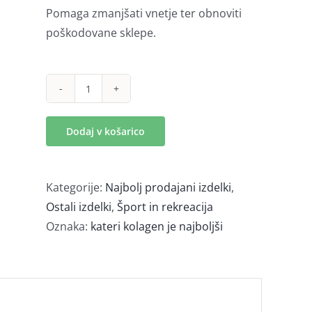
Pomaga zmanjšati vnetje ter obnoviti
poškodovane sklepe.
RiseUp
(500
Dodaj v košarico
g)
količina
Kategorije:
Najbolj prodajani izdelki
,
Ostali izdelki
,
Šport in rekreacija
Oznaka:
kateri kolagen je najboljši