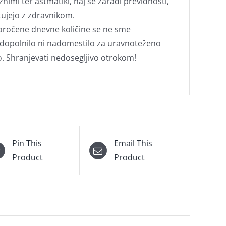
nimi ter astmatiki, naj se zaradi previdnosti,
tujejo z zdravnikom.
oročene dnevne količine se ne sme
 dopolnilo ni nadomestilo za uravnoteženo
. Shranjevati nedosegljivo otrokom!
Pin This
Email This
Product
Product