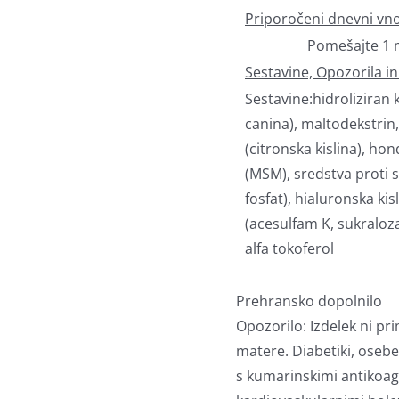
Priporočeni dnevni vn
Pomešajte 1 m
Sestavine, Opozorila in
Sestavine:hidroliziran 
canina), maltodekstrin, 
(citronska kislina), ho
(MSM), sredstva proti sp
fosfat), hialuronska kisl
(acesulfam K, sukraloza
alfa tokoferol
Prehransko dopolnilo
Opozorilo: Izdelek ni pr
matere. Diabetiki, osebe
s kumarinskimi antikoag