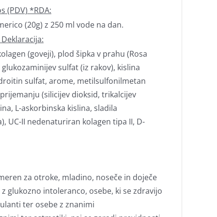
os (PDV) *RDA:
erico (20g) z 250 ml vode na dan.
 Deklaracija:
kolagen (goveji), plod šipka v prahu (Rosa
glukozaminijev sulfat (iz rakov), kislina
ndroitin sulfat, arome, metilsulfonilmetan
rijemanju (silicijev dioksid, trikalcijev
ina, L-askorbinska kislina, sladila
), UC-II nedenaturiran kolagen tipa II, D-
imeren za otroke, mladino, noseče in doječe
 z glukozno intoleranco, osebe, ki se zdravijo
ulanti ter osebe z znanimi