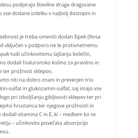
telesu podpirajo številne druge dragocene
o vse dodane izdelku v najbolj dostopni in
sebnost je treba omeniti dodan šipek (Rosa
e bil vključen v podporo ne le protivnetnemu
pak tudi učinkovitemu lajšanju bolečin,
mo dodali hialuronsko kislino za pravilno in
e ter prožnost sklepov,
ismo niti na dobro znani in preverjen trio
in-sulfat in glukozamin-sulfat, saj imajo vse
logo pri izboljšanju gibljivosti sklepov ter pri
repitvi hrustanca ter njegove prožnosti in
dodali vitamina C in E, ki – medtem ko se
vnetju – učinkovito povečata absorpcijo
lesu.