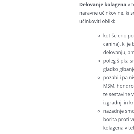
Delovanje kolagena
v 
naravne učinkovine, ki s
učinkoviti obliki:
kot še eno po
canina), ki j
delovanju, am
poleg šipka s
gladko gibanj
pozabili pa n
MSM, hondroit
te sestavine v
izgradnji in k
nazadnje smo 
borita proti 
kolagena v te