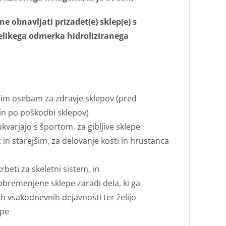
e obnavljati prizadet(e) sklep(e) s
elikega odmerka hidroliziranega
nim osebam za zdravje sklepov (pred
in po poškodbi sklepov)
kvarjajo s športom, za gibljive sklepe
 in starejšim, za delovanje kosti in hrustanca
rbeti za skeletni sistem, in
obremenjene sklepe zaradi dela, ki ga
gih vsakodnevnih dejavnosti ter želijo
epe