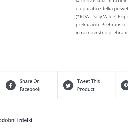
kardiovaskularnimi bolez
o uporabi izdelka posve
(*RDA=Daily Value) Prip
prekoračiti. Prehransko
in raznovrstno prehrano
Share On
Tweet This
Facebook
Product
odobni izdelki