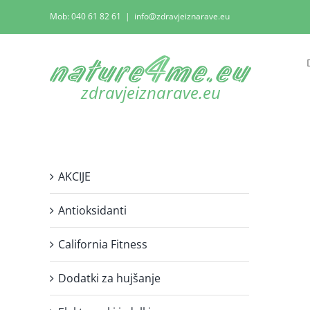
Skip
Mob: 040 61 82 61
|
info@zdravjeiznarave.eu
to
content
AKCIJE
Antioksidanti
California Fitness
Dodatki za hujšanje